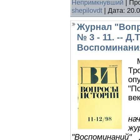
Непримкнувший
|
Пр
shepilovdt
|
Дата:
20.
Журнал "Вопр
№ 3 - 11. -- Д
Воспоминани
Ме
Тр
оп
"П
век
"
на
жу
"Воспоминаний"