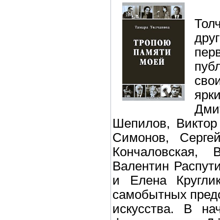
Тол
дру
пер
пуб
сво
ярк
Дм
Шепилов, Виктор
Симонов, Серге
Кончаловская,
Валентин Распут
и Елена Кругли
самобытных пред
искусства. В на