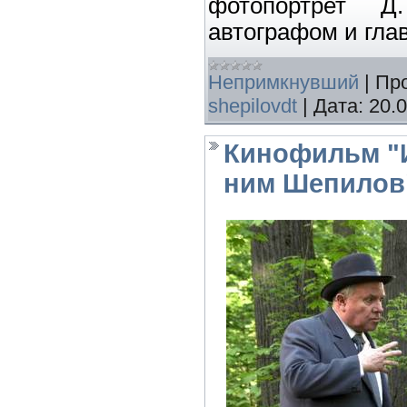
фотопортрет Д
автографом и глав
Непримкнувший
|
Пр
shepilovdt
|
Дата:
20.
Кинофильм "
ним Шепилов