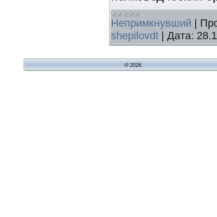
Непримкнувший
|
Пр
shepilovdt
|
Дата:
28.
© 2026