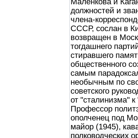
Маленкова и Кага
должностей и зва
члена-корреспонд
СССР, сослан в К
возвращен в Моск
тогдашнего партий
стиравшего памят
общественного со
самым парадокса
необычным по св
советского руково
от "сталинизма" к 
Профессор политэ
ополченец под Мос
майор (1945), кав
полководческих о