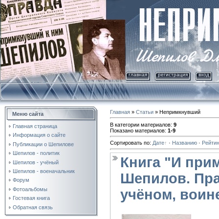
главная
регистрация
вход
Главная
»
Статьи
» Непримкнувший
Меню сайта
В категории материалов
:
9
Главная страница
Показано материалов
:
1-9
Информация о сайте
Сортировать по
:
Дате
·
Названию
·
Рейтин
Публикации о Шепилове
Шепилов - политик
Книга "И при
Шепилов - учёный
Шепилов - военачальник
Шепилов. Пра
Форум
Фотоальбомы
учёном, воин
Гостевая книга
Обратная связь