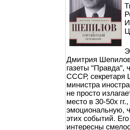
Т
Р
И
Ц
Э
Дмитрия Шепилова
газеты "Правда", 
СССР, секретаря 
министра иностра
не просто излага
место в 30-50­х гг
эмоциональную, ч
этих событий. Ег
интересны смело