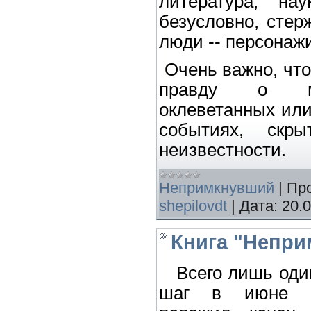
литература, на
безусловно, стер
люди -- персонажи
Очень важно, что
правду о мн
оклеветанных ил
событиях, скр
неизвестности.
Непримкнувший
|
Пр
shepilovdt
|
Дата:
20.
Книга "Непр
Всего лишь оди
шаг в июне 1