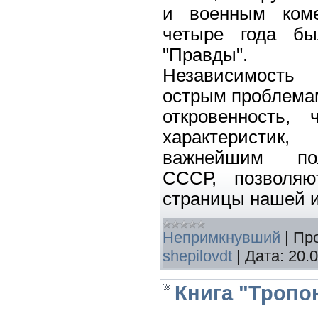
и военным коме
четыре года бы
"Правды".
Независимость
острым проблемам
откровенность, 
характеристи
важнейшим пол
СССР, позволяю
страницы нашей и
Непримкнувший
|
Пр
shepilovdt
|
Дата:
20.
Книга "Тропо