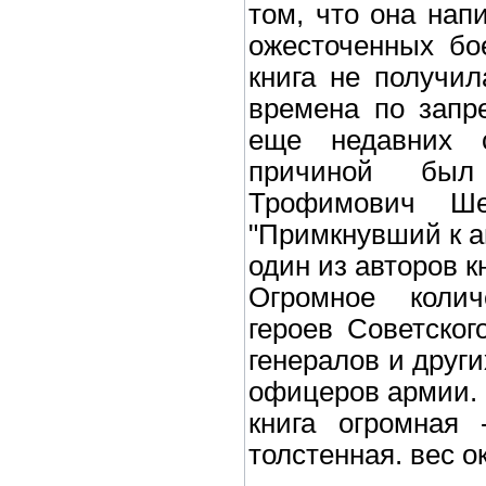
том, что она нап
ожесточенных бо
книга не получи
времена по запр
еще недавних 
причиной был
Трофимович Ше
"Примкнувший к ан
один из авторов к
Огромное колич
героев Советско
генералов и друг
офицеров армии.
книга огромная 
толстенная. вес ок