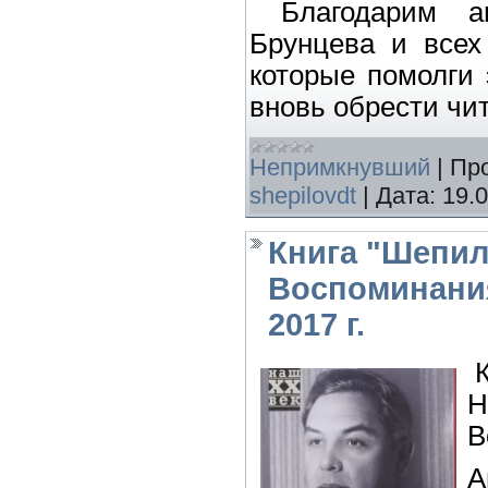
Благодарим ав
Брунцева и всех
которые помолги 
вновь обрести чи
Непримкнувший
|
Пр
shepilovdt
|
Дата:
19.
Книга "Шепи
Воспоминания
2017 г.
К
Н
В
А