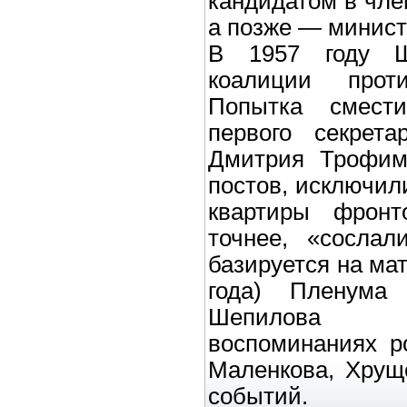
кандидатом в чл
а позже — минист
В 1957 году Ш
коалиции прот
Попытка смест
первого секрет
Дмитрия Трофим
постов, исключил
квартиры фронт
точнее, «сослал
базируется на ма
года) Пленума
Шепилова «
воспоминаниях р
Маленкова, Хрущ
событий.