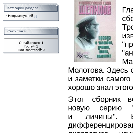
Гл
Категории раздела
Непримкнувший
сб
[9]
Тр
Статистика
и
"
Онлайн всего:
1
Гостей:
1
Пользователей:
0
"а
Ма
Молотова. Здесь 
и заметки самого 
хорошо знал этого
Этот сборник в
новую серию "
и личины". В
дифференцирова