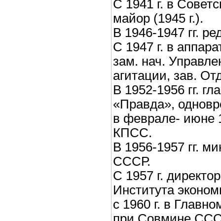
С 1941 г. в Совет
майор (1945 г.).
В 1946-1947 гг. р
С 1947 г. в аппар
зам. нач. Управле
агитации, зав. От
В 1952-1956 гг. г
«Правда», одновре
в феврале- июне 1
КПСС.
В 1956-1957 гг. м
СССР.
С 1957 г. директор
Института эконом
с 1960 г. в Главн
при Совмине ССС