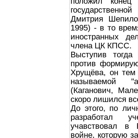
положил конец 
государственно
Дмитрия Шепило
1995) - в то вре
иностранных д
члена ЦК КПСС.
Выступив тогда
против формирую
Хрущёва, он тем
называемой "а
(Каганович, Мал
скоро лишился вс
До этого, по ли
разработал уч
учавствовал в 
войне, которую з