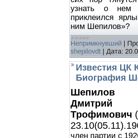
узнать о нем 
приклеился ярл
ним Шепилов»?
Непримкнувший
|
Пр
shepilovdt
|
Дата:
20.
Известия ЦК 
Биография Ше
Шепилов
Дмитрий
Трофимович
(
23.10(05.11).19
член партии с 1926