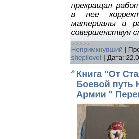
прекращал работ
в нее коррект
материалы и ра
совершенствуя с
Непримкнувший
|
Пр
shepilovdt
|
Дата:
22.
Книга "От Ст
Боевой путь 
Армии " Переи