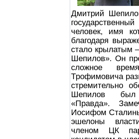
Дмитрий Шепилов
государственный
человек, имя ко
благодаря выраж
стало крылатым 
Шепилов». Он пр
сложное врем
Трофимовича раз
стремительно об
Шепилов был 
«Правда». Зам
Иосифом Сталины
эшелоны власт
членом ЦК пар