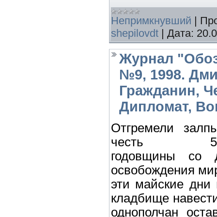
Непримкнувший
|
Пр
shepilovdt
|
Дата:
20.
Журнал "Обоз
№9, 1998. Дм
Гражданин, Ч
Дипломат, Во
Отгремели залп
честь 53
годовщины со 
освобождения мир
эти майские дни
кладбище навест
однополчан ост