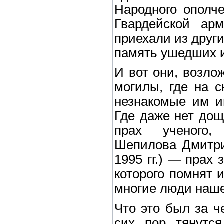
Народного ополч
Гвардейской ар
приехали из други
память ушедших и
И вот они, возло
могилы, где на 
незнакомые им и
Где даже нет дощ
прах ученого,
Шепилова Дмитр
1995 гг.) — прах 
которого помнят и
многие люди наше
Что это был за 
сих пор тянутся