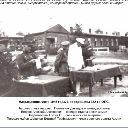
а взятие Вены», американский, венгерский ордена и много других боевых наград."
Награждение. Фото 1945 года. 3-я годовщина 132-го ОПС.
На фото слева направо: Полковник Давыдов – командир полка,
Бодров Алексей Алексеевич – офицер отдела связи армии
Подполковник Сухих Г.Г. – нач.войск связи армии
Генерал-майор Шепилов Дмитрий Трофимович – член военного совета Армии