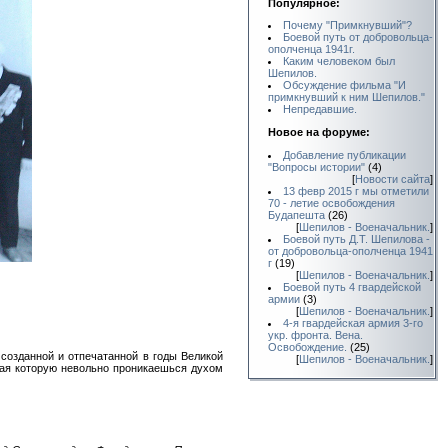
Популярное:
Почему "Примкнувший"?
Боевой путь от добровольца-
ополченца 1941г.
Каким человеком был
Шепилов.
Обсуждение фильма "И
примкнувший к ним Шепилов."
Непредавшие.
Новое на форуме:
Добавление публикации
"Вопросы истории"
(4)
[
Новости сайта
]
13 февр 2015 г мы отметили
70 - летие освобождения
Будапешта
(26)
[
Шепилов - Военачальник.
]
Боевой путь Д.Т. Шепилова -
от добровольца-ополченца 1941
г
(19)
[
Шепилов - Военачальник.
]
Боевой путь 4 гвардейской
армии
(3)
[
Шепилов - Военачальник.
]
4-я гвардейская армия 3-го
укр. фронта. Вена.
Освобождение.
(25)
, созданной и отпечатанной в годы Великой
[
Шепилов - Военачальник.
]
тая которую невольно проникаешься духом