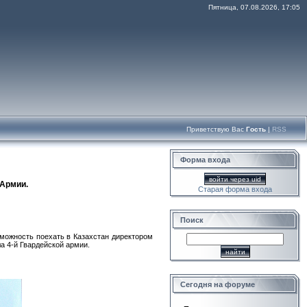
Пятница, 07.08.2026, 17:05
Приветствую Вас
Гость
|
RSS
Форма входа
войти через uid
 Армии.
Старая форма входа
Поиск
зможность поехать в Казахстан директором
ла 4-й Гвардейской армии.
Сегодня на форуме