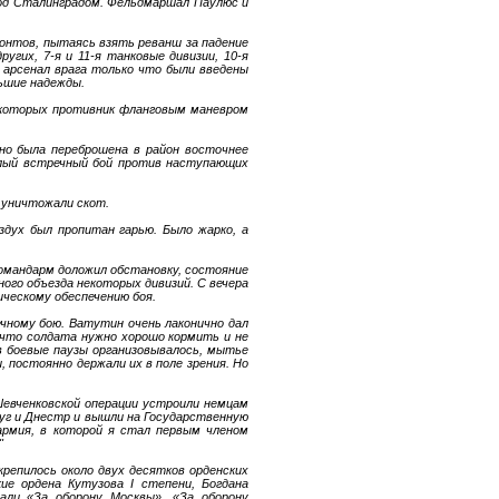
 под Сталинградом. Фельдмаршал Паулюс и
онтов, пытаясь взять реванш за падение
угих, 7-я и 11-я танковые дивизии, 10-я
й арсенал врага только что были введены
льшие надежды.
в которых противник фланговым маневром
нно была переброшена в район восточнее
лый встречный бой против наступающих
 уничтожали скот.
здух был пропитан гарью. Было жарко, а
омандарм доложил обстановку, состояние
ого объезда некоторых дивизий. С вечера
ическому обеспечению боя.
чному бою. Ватутин очень лаконично дал
 что солдата нужно хорошо кормить и не
в боевые паузы организовывалось, мытье
, постоянно держали их в поле зрения. Но
Шевченковской операции устроили немцам
уг и Днестр и вышли на Государственную
армия, в которой я стал первым членом
"
крепилось около двух десятков орденских
ие ордена Кутузова I степени, Богдана
дали «За оборону Москвы», «За оборону