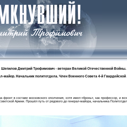
Шепилов Дмитрий Трофимович - ветеран Великой Отечественной Войны.
л-майор. Начальник политотдела. Член Военного Совета 4-й Гвардейской
 фронт в составе московского ополчения, хотя имел «бронь», как профессор, и во
в Советской Армии. Прошёл путь от рядового до генерал-майора, начальника Политотде