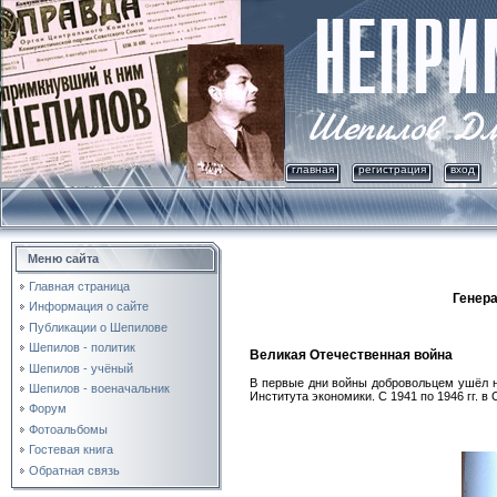
главная
регистрация
вход
Меню сайта
Главная страница
Генера
Информация о сайте
Публикации о Шепилове
Шепилов - политик
Великая Отечественная война
Шепилов - учёный
В первые дни войны добровольцем ушёл на
Шепилов - военачальник
Института экономики. С 1941 по 1946 гг. 
Форум
Фотоальбомы
Гостевая книга
Обратная связь