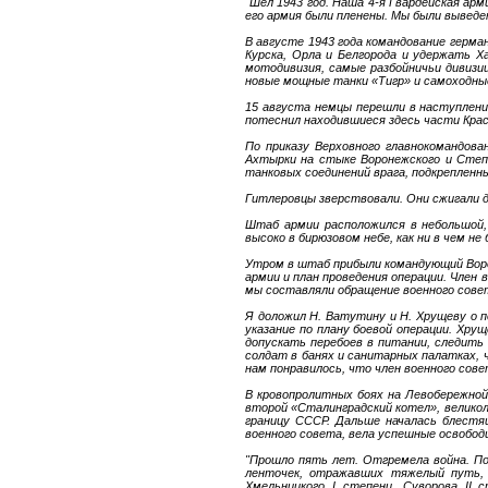
"Шел 1943 год. Наша 4-я Гвардейская ар
его армия были пленены. Мы были выведе
В августе 1943 года командование герм
Курска, Орла и Белгорода и удержать Ха
мотодивизия, самые разбойничьи дивизии
новые мощные танки «Тигр» и самоходные
15 августа немцы перешли в наступлени
потеснил находившиеся здесь части Крас
По приказу Верховного главнокомандова
Ахтырки на стыке Воронежского и Сте
танковых соединений врага, подкрепленн
Гитлеровцы зверствовали. Они сжигали д
Штаб армии расположился в небольшой, 
высоко в бирюзовом небе, как ни в чем не
Утром в штаб прибыли командующий Воро
армии и план проведения операции. Член
мы составляли обращение военного совет
Я доложил Н. Ватутину и Н. Хрущеву о 
указание по плану боевой операции. Хр
допускать перебоев в питании, следить
солдат в банях и санитарных палатках, ч
нам понравилось, что член военного сов
В кровопролитных боях на Левобережной
второй «Сталинградский котел», велико
границу СССР. Дальше началась блестя
военного совета, вела успешные освобод
"Прошло пять лет. Отгремела война. Пос
ленточек, отражавших тяжелый путь, п
Хмельницкого I степени, Суворова II 