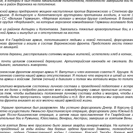
мия, в которой я был тогда начальником политотдела, победоносно завершила бои
ны в район Воронежа на пополнение.
анской армии предприняло мощное наступление против Воронежского и Степного фр
рьков. В Ахтырскую и Колонтаевскую группировки противника входили, в числе др
 СС «Великая Германия», «Мертвая голова» и многие другие соединения. В боево
 орудия «Фердинанд», на которые верховное командование Германии возлагало бо
е из районов Ахтырки и Колонтаева. Завязались тяжелые кровопролитные бои, 
ной Армии и вынудил их к отступлению на восток.
ния 4-я Гвардейская армия, пополнившаяся людьми и новой техникой, форсирова
пного фронтов и вошла в состав Воронежского фронта. Предстояло вести тяже
ых авиацией.
отла деревни, расстреливали сотнями мирных жителей, испепеляли хлеб в копнах,
почти целиком сожженной деревушке. Артиллерийская канонада не смолкала. Во
 бывало, заливались жаворонки.
нежским фронтом генерал армии Н. Ватутин и член военного совета Н. Хрущев. К
 военного совета нашей армии отсутствовал. Я только что вернулся в штаб из ночн
а армии к войскам. Затем (ночью) в дивизиях и полках мы готовили меры по полит
политико-моральном состоянии личного состава и проведенной подготовке к встре
ущев же долго и подробно разъяснял мне и командующему самые прописные истины:
 за тем, чтобы выдавалась положенная личному составу водка и махорка, чтобы 
тобы белье пропускалось через вошебойки и т.д. Все эти вопросы мы хорошо знали
ета фронта вникает во все мелочи нашей армейской жизни.
 Украине противник был разгромлен. Мы успешно форсировали Днепр. В Корсунь-
лепно осуществили Уманьско-Христиновскую операцию, форсировали реки Южный Б
щая Ясско-Кишиневская операция, а затем наша прославленная 4-я Гвардейская 
ительные бои в Румынии, Югославии, Венгрии, Австрии, завершив их взятием Вены.
ле взятия Вены мне присвоено было звание гвардии генерал-майора. На кителе у
ройденный за годы войны: два боевых ордена Красного Знамени, полководческ
степени, ордена Отечественной войны I степени, Красной Звезды, боевые ме