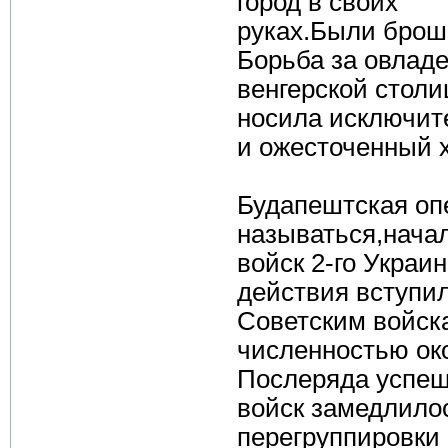
город в своих
руках.Были брош
Борьба за овлад
венгерской столи
носила исключит
и ожесточенный х
Будапештская опе
называться,начал
войск 2-го Украи
действия вступил
Советским войск
численностью ок
Послеряда успеш
войск замедлилос
перегруппировки 