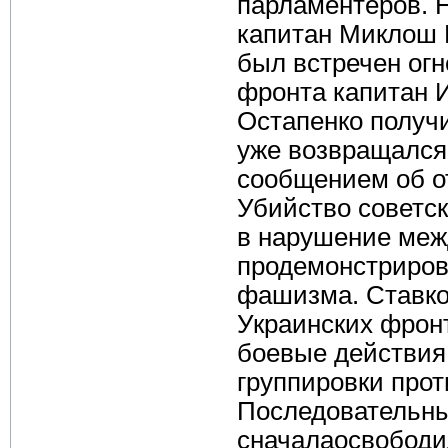
парламентеров. Н
капитан Миклош
был встречен огн
фронта капитан И
Остапенко получи
уже возвращался 
сообщением об о
Убийство советс
в нарушение меж
продемонстриров
фашизма. Ставкой
Украинских фрон
боевые действия
группировки прот
Последовательны
сначалаосвободил