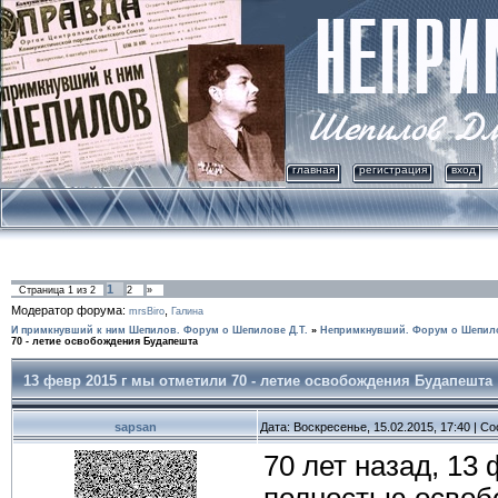
главная
регистрация
вход
1
Страница
1
из
2
2
»
Модератор форума:
,
mrsBiro
Галина
И примкнувший к ним Шепилов. Форум о Шепилове Д.Т.
»
Непримкнувший. Форум о Шепило
70 - летие освобождения Будапешта
13 февр 2015 г мы отметили 70 - летие освобождения Будапешта
sapsan
Дата: Воскресенье, 15.02.2015, 17:40 | 
70 лет назад, 13