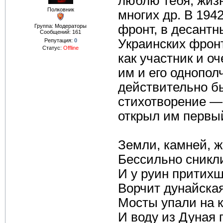
люблю тебя, жизн
Полковник
многих др. В 194
фронт, в десантны
Группа: Модераторы
Сообщений:
161
Украинских фрон
Репутация:
0
Статус:
Offline
как участник и о
им и его однопо
действительно б
стихотворение —
открыл им первы
Земли, камней, ж
Бессильно сникл
И у руин притих
Ворчит дунайская
Мосты упали на 
И воду из Дуная