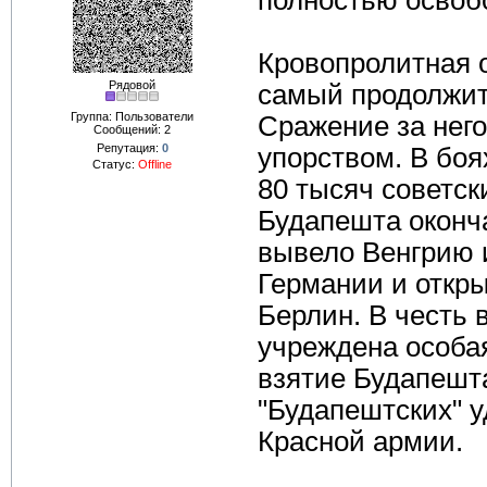
полностью освобо
Кровопролитная 
Рядовой
самый продолжит
Группа: Пользователи
Сражение за нег
Сообщений:
2
Репутация:
0
упорством. В боя
Статус:
Offline
80 тысяч советс
Будапешта оконч
вывело Венгрию и
Германии и откры
Берлин. В честь 
учреждена особа
взятие Будапешт
"Будапештских" у
Красной армии.