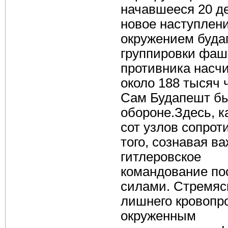
начавшееся 20 де
новое наступлен
окружением буда
группировки фаши
противника насч
около 188 тысяч 
Сам Будапешт бы
обороне.Здесь, к
сот узлов сопрот
того, сознавая в
гитлеровское
командование по
силами. Стремяс
лишнего кровопр
окруженным