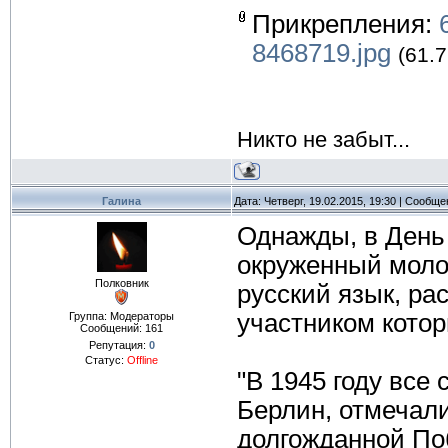
Прикрепления:
8468719.jpg
(61.7
Никто не забыт...
Галина
Дата: Четверг, 19.02.2015, 19:30 | Сообщ
Однажды, в День
окруженный моло
Полковник
русский язык, ра
участником котор
Группа: Модераторы
Сообщений:
161
Репутация:
0
Статус:
Offline
"В 1945 году все 
Берлин, отмечал
долгожданной По